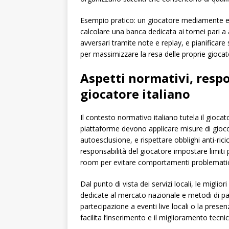
Esempio pratico: un giocatore mediamente e
calcolare una banca dedicata ai tornei pari a a
avversari tramite note e replay, e pianificar
per massimizzare la resa delle proprie giocat
Aspetti normativi, respon
giocatore italiano
Il contesto normativo italiano tutela il giocat
piattaforme devono applicare misure di gioco r
autoesclusione, e rispettare obblighi anti-ri
responsabilità del giocatore impostare limiti 
room per evitare comportamenti problematic
Dal punto di vista dei servizi locali, le migli
dedicate al mercato nazionale e metodi di p
partecipazione a eventi live locali o la prese
facilita l’inserimento e il miglioramento tecnic