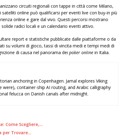
nizzano circuiti regionali con tappe in città come Milano,
telliti online può qualificarsi per eventi live con buy-in più
rienza online e gare dal vivo. Questi percorsi mostrano
olide radici locali e un calendario eventi attivo.
sultare report e statistiche pubblicate dalle piattaforme o da
ati su volumi di gioco, tassi di vincita medi e tempi medi di
nizione di causa nel panorama dei
poker online
in Italia.
storian anchoring in Copenhagen. Jamal explores Viking
e were), container-ship AI routing, and Arabic calligraphy
ional felucca on Danish canals after midnight.
e: Come Scegliere,…
a per Trovare…