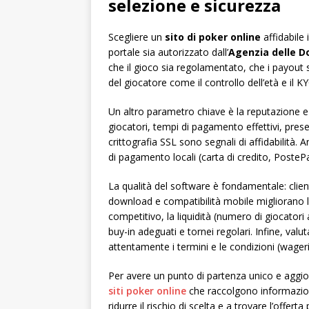
selezione e sicurezza
Scegliere un
sito di poker online
affidabile i
portale sia autorizzato dall’
Agenzia delle D
che il gioco sia regolamentato, che i payout 
del giocatore come il controllo dell’età e il
Un altro parametro chiave è la reputazione e 
giocatori, tempi di pagamento effettivi, pres
crittografia SSL sono segnali di affidabilità. An
di pagamento locali (carta di credito, PostePay
La qualità del software è fondamentale: client 
download e compatibilità mobile migliorano l’
competitivo, la liquidità (numero di giocatori at
buy-in adeguati e tornei regolari. Infine, va
attentamente i termini e le condizioni (wagering
Per avere un punto di partenza unico e aggio
siti poker online
che raccolgono informazioni
ridurre il rischio di scelta e a trovare l’offerta