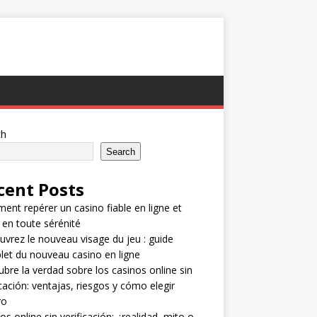
ch
Search
cent Posts
nt repérer un casino fiable en ligne et
 en toute sérénité
vrez le nouveau visage du jeu : guide
et du nouveau casino en ligne
bre la verdad sobre los casinos online sin
icación: ventajas, riesgos y cómo elegir
ro
os online sin verificación: ¿realidad, mito o