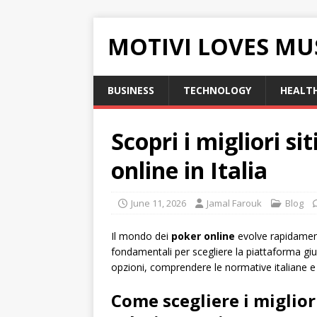
MOTIVI LOVES MU
BUSINESS
TECHNOLOGY
HEALT
Scopri i migliori si
online in Italia
June 11, 2026
Jamal Farouk
Blog
Il mondo dei
poker online
evolve rapidament
fondamentali per scegliere la piattaforma giu
opzioni, comprendere le normative italiane e s
Come scegliere i miglior