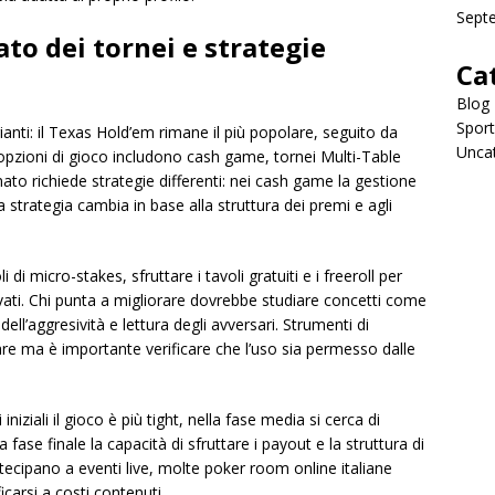
Sept
ato dei tornei e strategie
Ca
Blog
Sport
rianti: il Texas Hold’em rimane il più popolare, seguito da
Unca
pzioni di gioco includono cash game, tornei Multi-Table
to richiede strategie differenti: nei cash game la gestione
 strategia cambia in base alla struttura dei premi e agli
li di micro-stakes, sfruttare i tavoli gratuiti e i freeroll per
vati. Chi punta a migliorare dovrebbe studiare concetti come
ll’aggresività e lettura degli avversari. Strumenti di
 ma è importante verificare che l’uso sia permesso dalle
iniziali il gioco è più tight, nella fase media si cerca di
 fase finale la capacità di sfruttare i payout e la struttura di
rtecipano a eventi live, molte poker room online italiane
icarsi a costi contenuti.