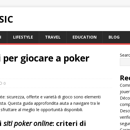
SIC
H
LIFESTYLE
TRAVEL
EDUCATION
BLOG
ti per giocare a poker
Sear
Re
0
Comme
jouer
e: sicurezza, offerte e varietà di gioco sono elementi
Décou
sta. Questa guida approfondita aiuta a navigare tra le
compl
fruttare al meglio le opportunità disponibili.
Descu
verif
i
siti poker online
: criteri di
segu
Casin