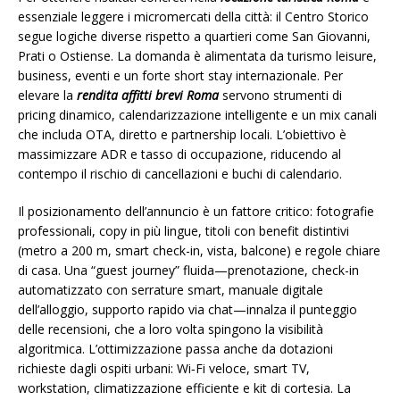
essenziale leggere i micromercati della città: il Centro Storico
segue logiche diverse rispetto a quartieri come San Giovanni,
Prati o Ostiense. La domanda è alimentata da turismo leisure,
business, eventi e un forte short stay internazionale. Per
elevare la
rendita affitti brevi Roma
servono strumenti di
pricing dinamico, calendarizzazione intelligente e un mix canali
che includa OTA, diretto e partnership locali. L’obiettivo è
massimizzare ADR e tasso di occupazione, riducendo al
contempo il rischio di cancellazioni e buchi di calendario.
Il posizionamento dell’annuncio è un fattore critico: fotografie
professionali, copy in più lingue, titoli con benefit distintivi
(metro a 200 m, smart check-in, vista, balcone) e regole chiare
di casa. Una “guest journey” fluida—prenotazione, check-in
automatizzato con serrature smart, manuale digitale
dell’alloggio, supporto rapido via chat—innalza il punteggio
delle recensioni, che a loro volta spingono la visibilità
algoritmica. L’ottimizzazione passa anche da dotazioni
richieste dagli ospiti urbani: Wi‑Fi veloce, smart TV,
workstation, climatizzazione efficiente e kit di cortesia. La