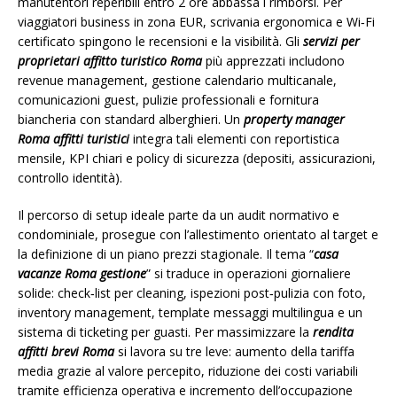
manutentori reperibili entro 2 ore abbassa i rimborsi. Per
viaggiatori business in zona EUR, scrivania ergonomica e Wi‑Fi
certificato spingono le recensioni e la visibilità. Gli
servizi per
proprietari affitto turistico Roma
più apprezzati includono
revenue management, gestione calendario multicanale,
comunicazioni guest, pulizie professionali e fornitura
biancheria con standard alberghieri. Un
property manager
Roma affitti turistici
integra tali elementi con reportistica
mensile, KPI chiari e policy di sicurezza (depositi, assicurazioni,
controllo identità).
Il percorso di setup ideale parte da un audit normativo e
condominiale, prosegue con l’allestimento orientato al target e
la definizione di un piano prezzi stagionale. Il tema “
casa
vacanze Roma gestione
” si traduce in operazioni giornaliere
solide: check‑list per cleaning, ispezioni post‑pulizia con foto,
inventory management, template messaggi multilingua e un
sistema di ticketing per guasti. Per massimizzare la
rendita
affitti brevi Roma
si lavora su tre leve: aumento della tariffa
media grazie al valore percepito, riduzione dei costi variabili
tramite efficienza operativa e incremento dell’occupazione