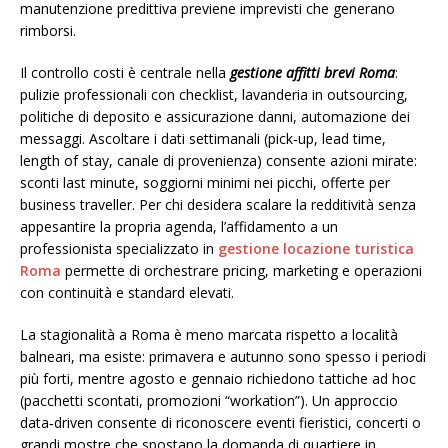
manutenzione predittiva previene imprevisti che generano
rimborsi.
Il controllo costi è centrale nella
gestione affitti brevi Roma
:
pulizie professionali con checklist, lavanderia in outsourcing,
politiche di deposito e assicurazione danni, automazione dei
messaggi. Ascoltare i dati settimanali (pick‑up, lead time,
length of stay, canale di provenienza) consente azioni mirate:
sconti last minute, soggiorni minimi nei picchi, offerte per
business traveller. Per chi desidera scalare la redditività senza
appesantire la propria agenda, l’affidamento a un
professionista specializzato in
gestione locazione turistica
Roma
permette di orchestrare pricing, marketing e operazioni
con continuità e standard elevati.
La stagionalità a Roma è meno marcata rispetto a località
balneari, ma esiste: primavera e autunno sono spesso i periodi
più forti, mentre agosto e gennaio richiedono tattiche ad hoc
(pacchetti scontati, promozioni “workation”). Un approccio
data‑driven consente di riconoscere eventi fieristici, concerti o
grandi mostre che spostano la domanda di quartiere in