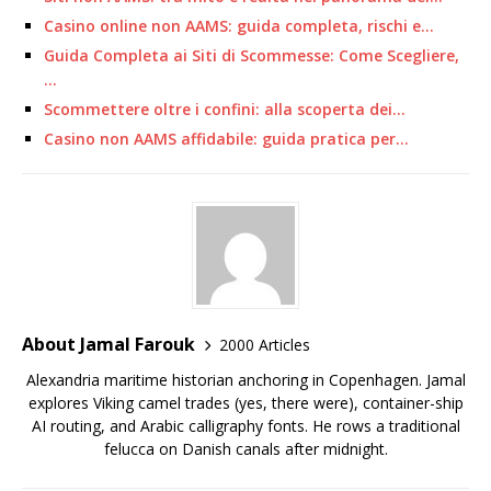
Casino online non AAMS: guida completa, rischi e…
Guida Completa ai Siti di Scommesse: Come Scegliere,
…
Scommettere oltre i confini: alla scoperta dei…
Casino non AAMS affidabile: guida pratica per…
About Jamal Farouk
2000 Articles
Alexandria maritime historian anchoring in Copenhagen. Jamal
explores Viking camel trades (yes, there were), container-ship
AI routing, and Arabic calligraphy fonts. He rows a traditional
felucca on Danish canals after midnight.