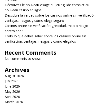
Découvrez le nouveau visage du jeu : guide complet du
nouveau casino en ligne
Descubre la verdad sobre los casinos online sin verificación:
ventajas, riesgos y cómo elegir seguro
Casinos online sin verificación: ¿realidad, mito o riesgo
controlado?
Todo lo que debes saber sobre los casinos online sin
verificación: ventajas, riesgos y cómo elegirlos
Recent Comments
No comments to show.
Archives
August 2026
July 2026
June 2026
May 2026
April 2026
March 2026