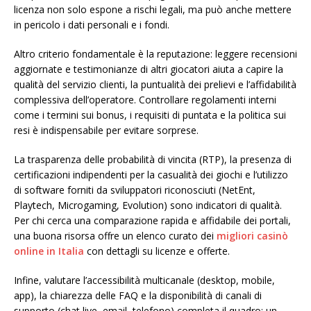
licenza non solo espone a rischi legali, ma può anche mettere
in pericolo i dati personali e i fondi.
Altro criterio fondamentale è la reputazione: leggere recensioni
aggiornate e testimonianze di altri giocatori aiuta a capire la
qualità del servizio clienti, la puntualità dei prelievi e l’affidabilità
complessiva dell’operatore. Controllare regolamenti interni
come i termini sui bonus, i requisiti di puntata e la politica sui
resi è indispensabile per evitare sorprese.
La trasparenza delle probabilità di vincita (RTP), la presenza di
certificazioni indipendenti per la casualità dei giochi e l’utilizzo
di software forniti da sviluppatori riconosciuti (NetEnt,
Playtech, Microgaming, Evolution) sono indicatori di qualità.
Per chi cerca una comparazione rapida e affidabile dei portali,
una buona risorsa offre un elenco curato dei
migliori casinò
online in Italia
con dettagli su licenze e offerte.
Infine, valutare l’accessibilità multicanale (desktop, mobile,
app), la chiarezza delle FAQ e la disponibilità di canali di
supporto (chat live, email, telefono) completa il quadro: un