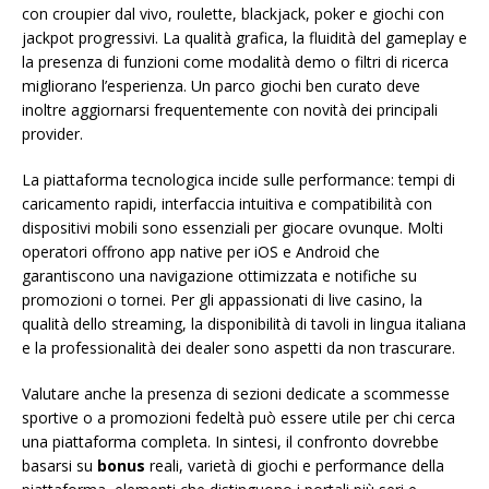
con croupier dal vivo, roulette, blackjack, poker e giochi con
jackpot progressivi. La qualità grafica, la fluidità del gameplay e
la presenza di funzioni come modalità demo o filtri di ricerca
migliorano l’esperienza. Un parco giochi ben curato deve
inoltre aggiornarsi frequentemente con novità dei principali
provider.
La piattaforma tecnologica incide sulle performance: tempi di
caricamento rapidi, interfaccia intuitiva e compatibilità con
dispositivi mobili sono essenziali per giocare ovunque. Molti
operatori offrono app native per iOS e Android che
garantiscono una navigazione ottimizzata e notifiche su
promozioni o tornei. Per gli appassionati di live casino, la
qualità dello streaming, la disponibilità di tavoli in lingua italiana
e la professionalità dei dealer sono aspetti da non trascurare.
Valutare anche la presenza di sezioni dedicate a scommesse
sportive o a promozioni fedeltà può essere utile per chi cerca
una piattaforma completa. In sintesi, il confronto dovrebbe
basarsi su
bonus
reali, varietà di giochi e performance della