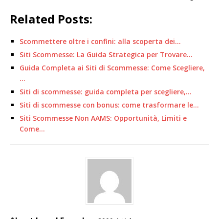
Related Posts:
Scommettere oltre i confini: alla scoperta dei…
Siti Scommesse: La Guida Strategica per Trovare…
Guida Completa ai Siti di Scommesse: Come Scegliere,
…
Siti di scommesse: guida completa per scegliere,…
Siti di scommesse con bonus: come trasformare le…
Siti Scommesse Non AAMS: Opportunità, Limiti e
Come…