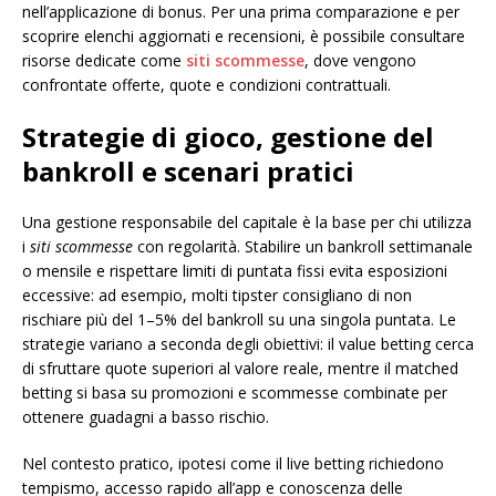
nell’applicazione di bonus. Per una prima comparazione e per
scoprire elenchi aggiornati e recensioni, è possibile consultare
risorse dedicate come
siti scommesse
, dove vengono
confrontate offerte, quote e condizioni contrattuali.
Strategie di gioco, gestione del
bankroll e scenari pratici
Una gestione responsabile del capitale è la base per chi utilizza
i
siti scommesse
con regolarità. Stabilire un bankroll settimanale
o mensile e rispettare limiti di puntata fissi evita esposizioni
eccessive: ad esempio, molti tipster consigliano di non
rischiare più del 1–5% del bankroll su una singola puntata. Le
strategie variano a seconda degli obiettivi: il value betting cerca
di sfruttare quote superiori al valore reale, mentre il matched
betting si basa su promozioni e scommesse combinate per
ottenere guadagni a basso rischio.
Nel contesto pratico, ipotesi come il live betting richiedono
tempismo, accesso rapido all’app e conoscenza delle