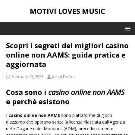
MOTIVI LOVES MUSIC
Scopri i segreti dei migliori casino
online non AAMS: guida pratica e
aggiornata
February 13, 2026
Jamal Farouk
Cosa sono i
casino online non AAMS
e perché esistono
I
casino online non AAMS
sono piattaforme di gioco
d'azzardo che operano senza la licenza rilasciata dall'Agenzia
delle Dogane e dei Monopoli (ADM), precedentemente