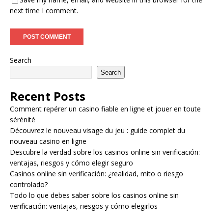
next time I comment.
Search
Search
Recent Posts
Comment repérer un casino fiable en ligne et jouer en toute
sérénité
Découvrez le nouveau visage du jeu : guide complet du
nouveau casino en ligne
Descubre la verdad sobre los casinos online sin verificación:
ventajas, riesgos y cómo elegir seguro
Casinos online sin verificación: ¿realidad, mito o riesgo
controlado?
Todo lo que debes saber sobre los casinos online sin
verificación: ventajas, riesgos y cómo elegirlos