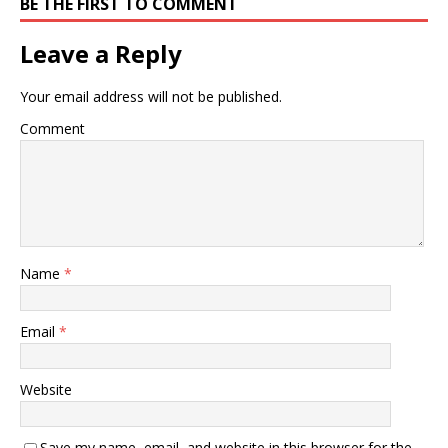
BE THE FIRST TO COMMENT
Leave a Reply
Your email address will not be published.
Comment
Name
*
Email
*
Website
Save my name, email, and website in this browser for the