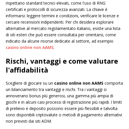
rispettano standard tecnici elevati, come l'uso di RNG
certificati e protocolli di sicurezza avanzati. La chiave è
informarsi: leggere termini e condizioni, verificare le licenze e
cercare recensioni indipendenti. Per chi desidera esplorare
alternative al mercato regolamentato italiano, esiste una lista
di siti esteri che può essere consultata per orientarsi, come
indicato da alcune risorse dedicate al settore, ad esempio
casino online non AAMS
.
Rischi, vantaggi e come valutare
l'affidabilità
Scegliere di giocare su un
casino online non AAMS
comporta
un bilanciamento tra vantaggi e rischi. Tra i vantaggi si
annoverano bonus più generosi, una gamma più ampia di
giochi e in alcuni casi processi di registrazione più rapidi. I limiti
di prelievo e deposito possono essere più flessibili e talvolta
sono disponibili criptovalute o metodi di pagamento alternativi
non previsti dai siti ADM.