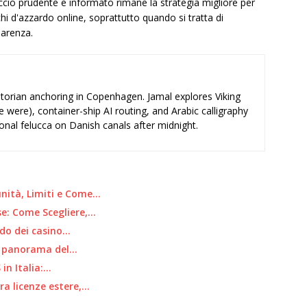
ccio prudente e informato rimane la strategia migliore per
i d'azzardo online, soprattutto quando si tratta di
parenza.
storian anchoring in Copenhagen. Jamal explores Viking
e were), container-ship AI routing, and Arabic calligraphy
ional felucca on Danish canals after midnight.
nità, Limiti e Come…
e: Come Scegliere,…
ndo dei casino…
el panorama del…
 in Italia:…
a licenze estere,…