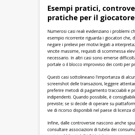
Esempi pratici, controv
pratiche per il giocatore
Numerosi casi reali evidenziano i problemi 
esempio ricorrente riguarda i giocatori che, d
negare i prelievi per motivi legati a interpret
vincite massime, requisiti di scommessa eleva
necessario. In altri casi sono emerse difficolt
portale o il blocco improvviso dei conti per pr
Questi casi sottolineano l'importanza di alcu
screenshot delle transazioni, leggere attenta
preferire metodi di pagamento tracciabili e pro
indipendenti. Quando possibile, è consigliabile 
previste; se si decide di operare su piattaf
vie di ricorso disponibili nel paese di licenza 
Infine, dalle controversie nascono anche spunt
consultare associazioni di tutela dei consumato