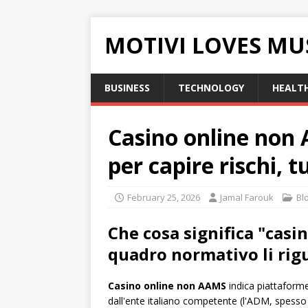
MOTIVI LOVES MU
BUSINESS
TECHNOLOGY
HEALT
Casino online non 
per capire rischi, t
February 25, 2026
Jamal Farouk
Bl
Che cosa significa "cas
quadro normativo li rig
Casino online non AAMS
indica piattaforme
dall'ente italiano competente (l'ADM, spess