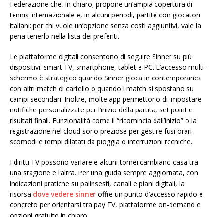
Federazione che, in chiaro, propone un’ampia copertura di
tennis internazionale e, in alcuni periodi, partite con giocatori
italiani: per chi vuole un’opzione senza costi aggiuntivi, vale la
pena tenerlo nella lista dei preferiti.
Le piattaforme digitali consentono di seguire Sinner su più
dispositivi: smart TV, smartphone, tablet e PC. L’accesso multi-
schermo è strategico quando Sinner gioca in contemporanea
con altri match di cartello o quando i match si spostano su
campi secondari. Inoltre, molte app permettono di impostare
notifiche personalizzate per l’inizio della partita, set point e
risultati finali. Funzionalità come il “ricomincia dall’inizio” o la
registrazione nel cloud sono preziose per gestire fusi orari
scomodi e tempi dilatati da pioggia o interruzioni tecniche.
I diritti TV possono variare e alcuni tornei cambiano casa tra
una stagione e l’altra. Per una guida sempre aggiornata, con
indicazioni pratiche su palinsesti, canali e piani digitali, la
risorsa
dove vedere sinner
offre un punto d’accesso rapido e
concreto per orientarsi tra pay TV, piattaforme on-demand e
opzioni gratuite in chiaro.