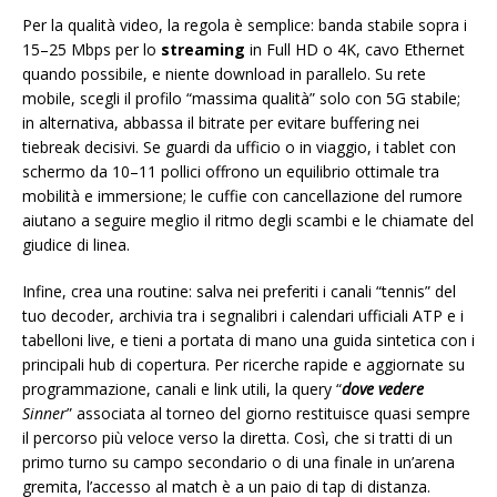
Per la qualità video, la regola è semplice: banda stabile sopra i
15–25 Mbps per lo
streaming
in Full HD o 4K, cavo Ethernet
quando possibile, e niente download in parallelo. Su rete
mobile, scegli il profilo “massima qualità” solo con 5G stabile;
in alternativa, abbassa il bitrate per evitare buffering nei
tiebreak decisivi. Se guardi da ufficio o in viaggio, i tablet con
schermo da 10–11 pollici offrono un equilibrio ottimale tra
mobilità e immersione; le cuffie con cancellazione del rumore
aiutano a seguire meglio il ritmo degli scambi e le chiamate del
giudice di linea.
Infine, crea una routine: salva nei preferiti i canali “tennis” del
tuo decoder, archivia tra i segnalibri i calendari ufficiali ATP e i
tabelloni live, e tieni a portata di mano una guida sintetica con i
principali hub di copertura. Per ricerche rapide e aggiornate su
programmazione, canali e link utili, la query “
dove vedere
Sinner
” associata al torneo del giorno restituisce quasi sempre
il percorso più veloce verso la diretta. Così, che si tratti di un
primo turno su campo secondario o di una finale in un’arena
gremita, l’accesso al match è a un paio di tap di distanza.