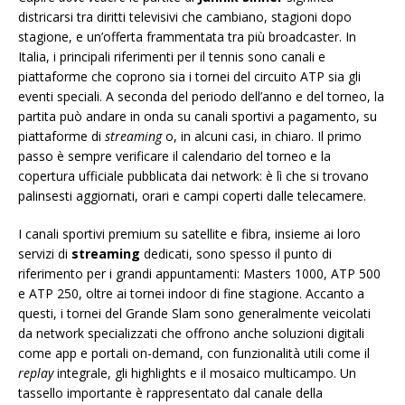
districarsi tra diritti televisivi che cambiano, stagioni dopo
stagione, e un’offerta frammentata tra più broadcaster. In
Italia, i principali riferimenti per il tennis sono canali e
piattaforme che coprono sia i tornei del circuito ATP sia gli
eventi speciali. A seconda del periodo dell’anno e del torneo, la
partita può andare in onda su canali sportivi a pagamento, su
piattaforme di
streaming
o, in alcuni casi, in chiaro. Il primo
passo è sempre verificare il calendario del torneo e la
copertura ufficiale pubblicata dai network: è lì che si trovano
palinsesti aggiornati, orari e campi coperti dalle telecamere.
I canali sportivi premium su satellite e fibra, insieme ai loro
servizi di
streaming
dedicati, sono spesso il punto di
riferimento per i grandi appuntamenti: Masters 1000, ATP 500
e ATP 250, oltre ai tornei indoor di fine stagione. Accanto a
questi, i tornei del Grande Slam sono generalmente veicolati
da network specializzati che offrono anche soluzioni digitali
come app e portali on-demand, con funzionalità utili come il
replay
integrale, gli highlights e il mosaico multicampo. Un
tassello importante è rappresentato dal canale della