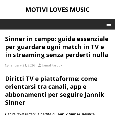
MOTIVI LOVES MUSIC
Sinner in campo: guida essenziale
per guardare ogni match in TV e
in streaming senza perderti nulla
January 21, 2026
Jamal Farouk
Diritti TV e piattaforme: come
orientarsi tra canali, app e
abbonamenti per seguire Jannik
Sinner
Capire
dove vedere
le partite di
Jannik Sinner
significa