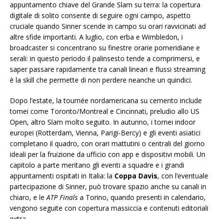
appuntamento chiave del Grande Slam su terra: la copertura
digitale di solito consente di seguire ogni campo, aspetto
cruciale quando Sinner scende in campo su orari ravvicinati ad
altre sfide importanti. A luglio, con erba e Wimbledon, i
broadcaster si concentrano su finestre orarie pomeridiane e
serali: in questo periodo il palinsesto tende a comprimersi, e
saper passare rapidamente tra canali lineari e flussi streaming
è la skill che permette di non perdere neanche un quindici.
Dopo l’estate, la tournée nordamericana su cemento include
tornei come Toronto/Montreal e Cincinnati, preludio allo US
Open, altro Slam molto seguito. In autunno, i tornei indoor
europei (Rotterdam, Vienna, Parigi-Bercy) e gli eventi asiatici
completano il quadro, con orari mattutini o centrali del giorno
ideali per la fruizione da ufficio con app e dispositivi mobili. Un
capitolo a parte meritano gli eventi a squadre e i grandi
appuntamenti ospitati in Italia: la
Coppa Davis
, con l’eventuale
partecipazione di Sinner, può trovare spazio anche su canali in
chiaro, e le
ATP Finals
a Torino, quando presenti in calendario,
vengono seguite con copertura massiccia e contenuti editoriali
extra.