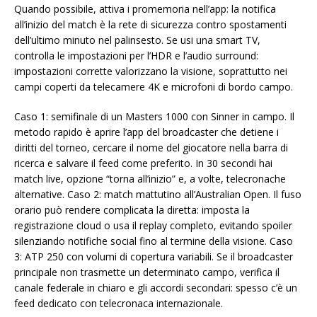
Quando possibile, attiva i promemoria nell’app: la notifica
all’inizio del match è la rete di sicurezza contro spostamenti
dell’ultimo minuto nel palinsesto. Se usi una smart TV,
controlla le impostazioni per l’HDR e l’audio surround:
impostazioni corrette valorizzano la visione, soprattutto nei
campi coperti da telecamere 4K e microfoni di bordo campo.
Caso 1: semifinale di un Masters 1000 con Sinner in campo. Il
metodo rapido è aprire l’app del broadcaster che detiene i
diritti del torneo, cercare il nome del giocatore nella barra di
ricerca e salvare il feed come preferito. In 30 secondi hai
match live, opzione “torna all’inizio” e, a volte, telecronache
alternative. Caso 2: match mattutino all’Australian Open. Il fuso
orario può rendere complicata la diretta: imposta la
registrazione cloud o usa il replay completo, evitando spoiler
silenziando notifiche social fino al termine della visione. Caso
3: ATP 250 con volumi di copertura variabili. Se il broadcaster
principale non trasmette un determinato campo, verifica il
canale federale in chiaro e gli accordi secondari: spesso c’è un
feed dedicato con telecronaca internazionale.